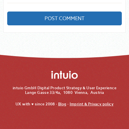
POST COMMENT
intuio GmbH
Digital Product Strategy & User Experience
Lange Gasse 33/4a
,
1080
Vienna
,
Austria
UX with ♥︎ since 2008 ·
Blog
·
Imprint & Privacy policy